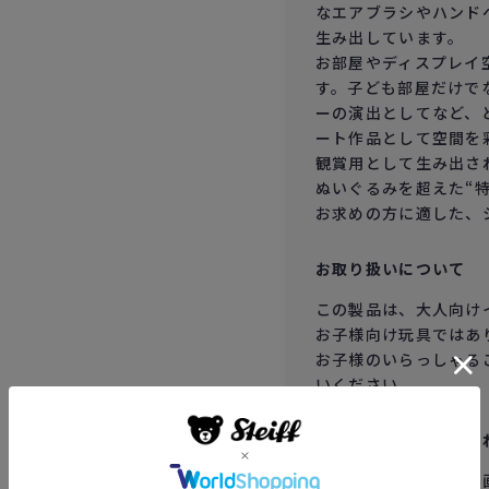
なエアブラシやハンド
生み出しています。
お部屋やディスプレイ
す。子ども部屋だけで
ーの演出としてなど、
ート作品として空間を
観賞用として生み出さ
ぬいぐるみを超えた“
お求めの方に適した、
お取り扱いについて
この製品は、大人向け
お子様向け玩具ではあ
お子様のいらっしゃる
いください。
当製品についておこと
サイト上に掲載された