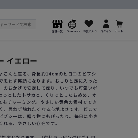
店舗一覧
Overseas
お気に入り
ログイン
カート
ー イエロー
ょこんと座る、身長約14cmのヒヨコのピプシ
で思わず笑顔になります。おしりと足に入った
）のおかげで安定して座り、いつでも可愛いポ
わっとしたトサカと、くりっとしたおめめ、オ
てもチャーミング。やさしい黄色の素材ででき
く、思わず触れたくなる心地よさです。どこで
ピプシーは、贈り物にもぴったり。毎日に小さ
くれる、やさしい存在です。
グ対応となります。（有料ラッピングはご利用