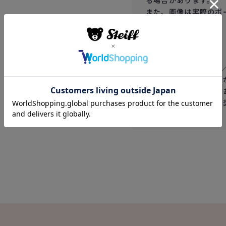
る場合があります。
また、画像は実際のポ
ださい。
お手入れ方法
Machine washabl
※下げ札の表示にした
が、型崩れする恐れがある
じ方法（手洗い）を推