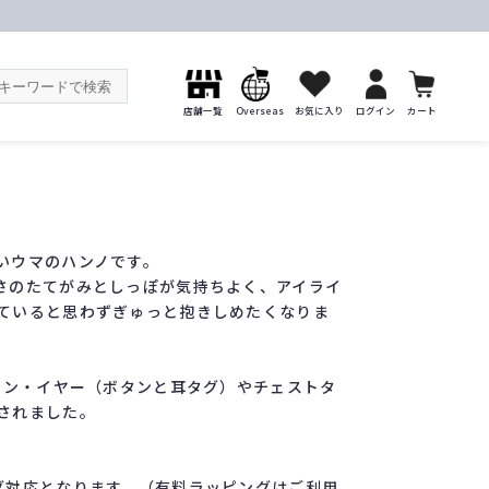
店舗一覧
Overseas
お気に入り
ログイン
カート
いウマのハンノです。
さのたてがみとしっぽが気持ちよく、アイライ
ていると思わずぎゅっと抱きしめたくなりま
・イン・イヤー（ボタンと耳タグ）やチェストタ
されました。
グ対応となります。（有料ラッピングはご利用