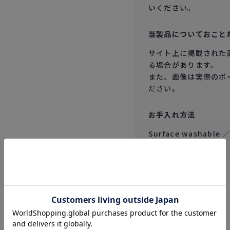
いください。
当製品についておこと
サイト上に掲載された
る場合があります。
また、画像は実際のポ
ださい。
お手入れ方法
Surface washabl