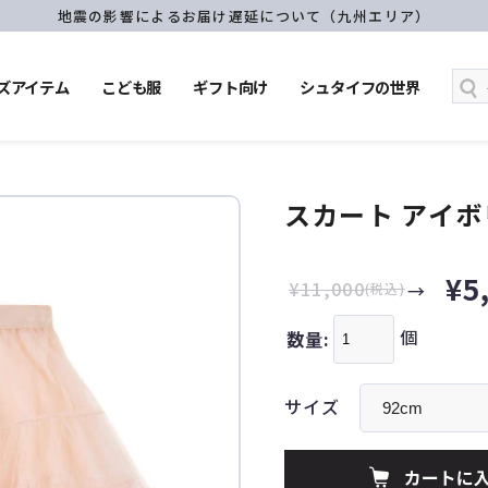
地震の影響によるお届け遅延について（九州エリア）
ズアイテム
こども服
ギフト向け
シュタイフの世界
スカート アイ
¥5
¥11,000
(税込)
個
数量:
サイズ